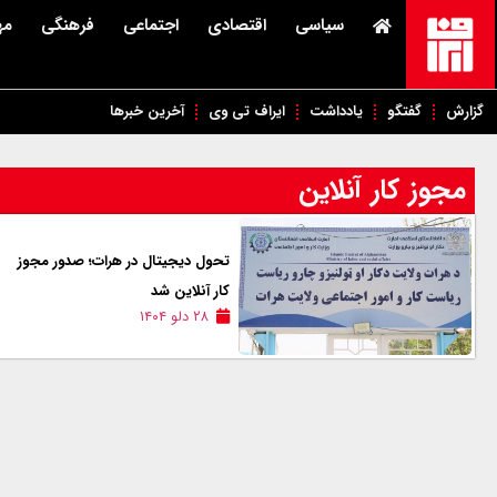
سیاسی
اقتصادی
اجتماعی
فرهنگی
مه
گزارش
گفتگو
یادداشت
ایراف تی وی
آخرین خبرها
مجوز کار آنلاین
تحول دیجیتال در هرات؛ صدور مجوز
کار آنلاین شد
۲۸ دلو ۱۴۰۴