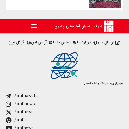
ایراف - اخبار افغانستان و ایران
ارسال خبر
درباره ما
تماس با ما
آر اس اس
گوگل نیوز
مجوز از وزارت فرهنگ و ارشاد اسلامی
/ irafnewsfa
/ iraf.news
/ irafnews
/ iraf.ir
/ irafnews