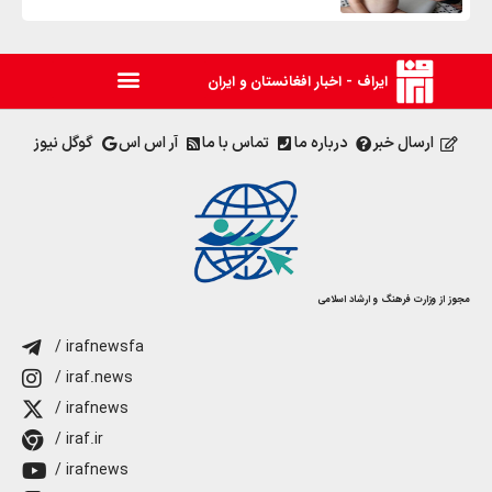
ایراف - اخبار افغانستان و ایران
ارسال خبر
درباره ما
تماس با ما
آر اس اس
گوگل نیوز
مجوز از وزارت فرهنگ و ارشاد اسلامی
/ irafnewsfa
/ iraf.news
/ irafnews
/ iraf.ir
/ irafnews