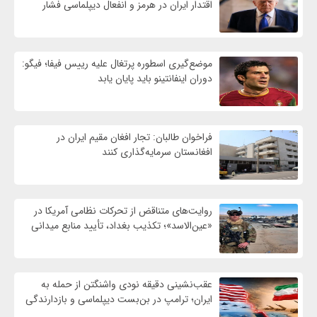
اقتدار ایران در هرمز و انفعال دیپلماسی فشار
موضع‌گیری اسطوره پرتغال علیه رییس فیفا؛ فیگو:
دوران اینفانتینو باید پایان یابد
فراخوان طالبان: تجار افغان مقیم ایران در
افغانستان سرمایه‌گذاری کنند
روایت‌های متناقض از تحرکات نظامی آمریکا در
«عین‌الاسد»؛ تکذیب بغداد، تأیید منابع میدانی
عقب‌نشینی دقیقه نودی واشنگتن از حمله به
ایران؛ ترامپ در بن‌بست دیپلماسی و بازدارندگی