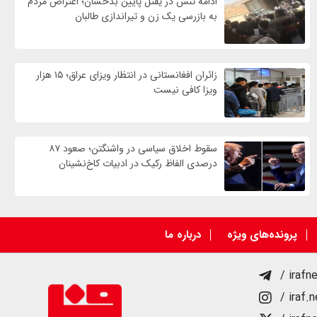
ادامه تنش در یفتل پایین بدخشان؛ اعتراض مردم
به بازرسی یک زن و تیراندازی طالبان
زائران افغانستانی در انتظار ویزای عراق؛ ۱۵ هزار
ویزا کافی نیست
سقوط اخلاق سیاسی در واشنگتن؛ صعود ۸۷
درصدی الفاظ رکیک در ادبیات کاخ‌نشینان
پرونده‌های ویژه
درباره ما
/ irafn
/ iraf.