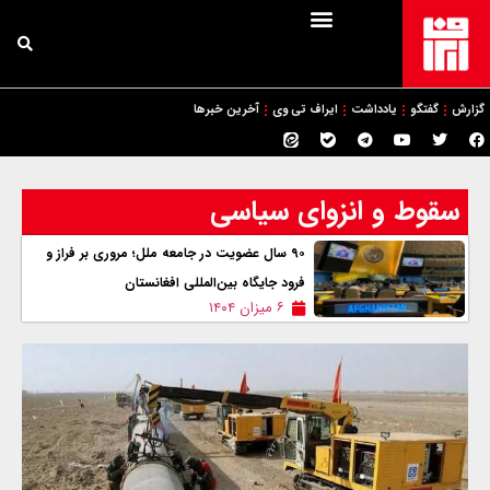
گزارش
گفتگو
یادداشت
ایراف تی وی
آخرین خبرها
سقوط و انزوای سیاسی
۹۰ سال عضويت در جامعه ملل؛ مروری بر فراز و
فرود جایگاه بین‌المللی افغانستان
۶ میزان ۱۴۰۴