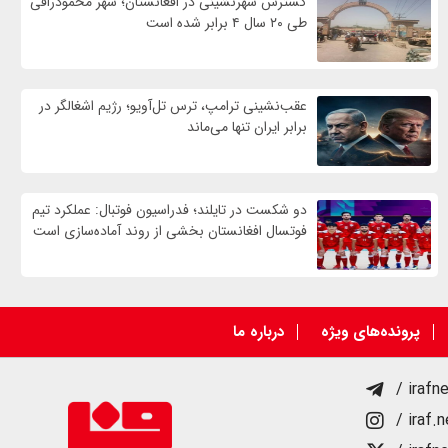
گسترش شهرنشینی در افغانستان؛ شهر محمودراقی
طی ۲۰ سال ۴ برابر شده است
عقب‌نشینی ترامپ، ترس تل‌آویو؛ رژیم اشغالگر در
برابر ایران تنها می‌ماند
دو شکست در تایلند؛ فدراسیون فوتبال: عملکرد تیم
فوتسال افغانستان بخشی از روند آماده‌سازی است
پرونده‌های ویژه
درباره ما
/ irafn
/ iraf.