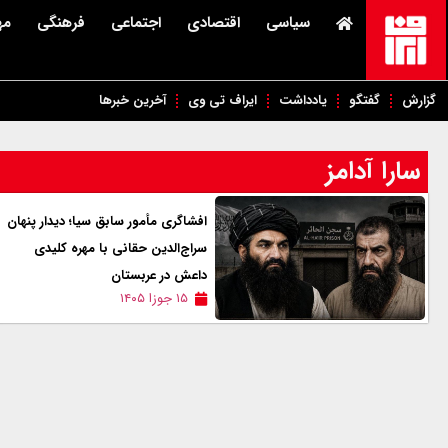
سیاسی
اقتصادی
اجتماعی
فرهنگی
مه
گزارش
گفتگو
یادداشت
ایراف تی وی
آخرین خبرها
سارا آدامز
افشاگری مأمور سابق سیا؛ دیدار پنهان
سراج‌الدین حقانی با مهره کلیدی
داعش در عربستان
۱۵ جوزا ۱۴۰۵