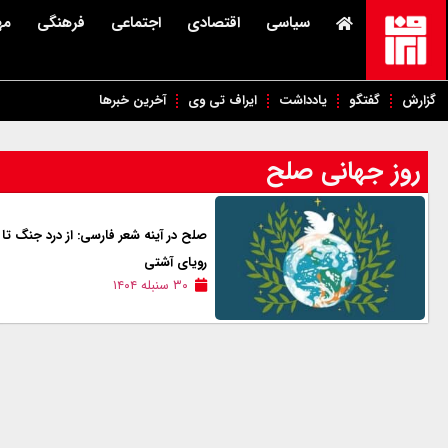
سیاسی
اقتصادی
اجتماعی
فرهنگی
مه
گزارش
گفتگو
یادداشت
ایراف تی وی
آخرین خبرها
روز جهانی صلح
صلح در آینه شعر فارسی: از درد جنگ تا
رویای آشتی
۳۰ سنبله ۱۴۰۴