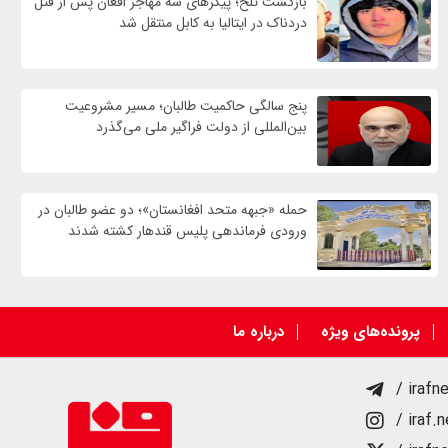
بازگشت تلخ؛ پیکرهای سه مهاجر افغان پس از قتل
دردناک در ایتالیا به کابل منتقل شد
پنج سالگی حاکمیت طالبان؛ مسیر مشروعیت
بین‌المللی از دولت فراگیر ملی می‌گذرد
حمله «جبهه متحد افغانستان»؛ دو عضو طالبان در
ورودی فرماندهی پلیس قندهار کشته شدند
پرونده‌های ویژه
درباره ما
/ irafn
/ iraf.