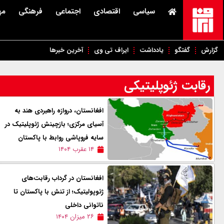
سیاسی
اقتصادی
اجتماعی
فرهنگی
مه
گزارش
گفتگو
یادداشت
ایراف تی وی
آخرین خبرها
رقابت ژئوپلیتیکی
افغانستان، دروازه راهبردی هند به
آسیای مرکزی؛ بازچینش ژئوپلیتیک در
سایه فروپاشی روابط با پاکستان
۱۴ عقرب ۱۴۰۴
افغانستان در گرداب رقابت‌های
ژئوپولیتیک؛ از تنش با پاکستان تا
ناتوانی داخلی
۲۶ میزان ۱۴۰۴