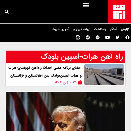
گزارش
گفتگو
یادداشت
ایراف تی وی
آخرین خبرها
راه آهن هرات-اسپین بلودک
امضای برنامه عملی احداث راه‌آهن تورغندی‑هرات
و هرات‑اسپین‌بولدک بین افغانستان و قزاقستان
۱۷ میزان ۱۴۰۴