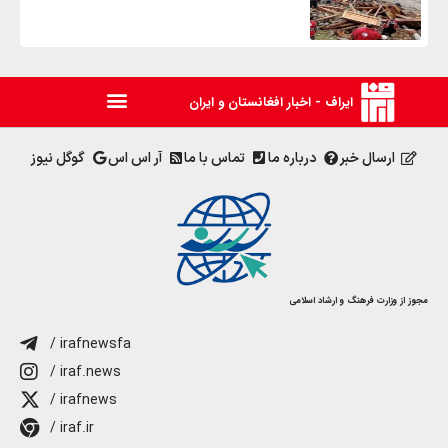
ایراف - اخبار افغانستان و ایران
ارسال خبر
درباره ما
تماس با ما
آر اس اس
گوگل نیوز
مجوز از وزارت فرهنگ و ارشاد اسلامی
/ irafnewsfa
/ iraf.news
/ irafnews
/ iraf.ir