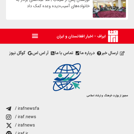
خانواده‌های آسیب‌دیده وعده کمک داد
ایراف - اخبار افغانستان و ایران
ارسال خبر
درباره ما
تماس با ما
آر اس اس
گوگل نیوز
مجوز از وزارت فرهنگ و ارشاد اسلامی
/ irafnewsfa
/ iraf.news
/ irafnews
/ iraf.ir