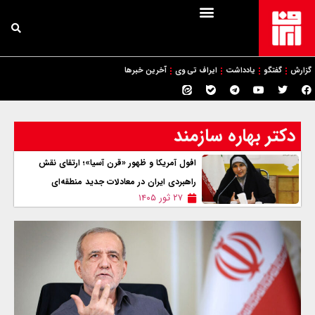
گزارش
گفتگو
یادداشت
ایراف تی وی
آخرین خبرها
دکتر بهاره سازمند
افول آمریکا و ظهور «قرن آسیا»؛ ارتقای نقش
راهبردی ایران در معادلات جدید منطقه‌ای
۲۷ ثور ۱۴۰۵