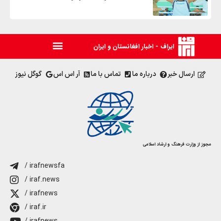
ایراف - اخبار افغانستان و ایران
ارسال خبر
درباره ما
تماس با ما
آر اس اس
گوگل نیوز
مجوز از وزارت فرهنگ و ارشاد اسلامی
/ irafnewsfa
/ iraf.news
/ irafnews
/ iraf.ir