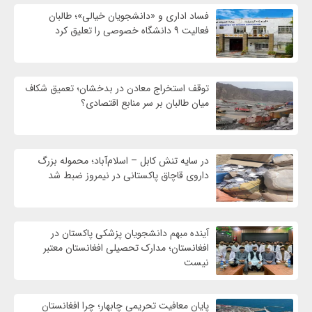
فساد اداری و «دانشجویان خیالی»؛ طالبان
فعالیت ۹ دانشگاه خصوصی را تعلیق کرد
توقف استخراج معادن در بدخشان؛ تعمیق شکاف
میان طالبان بر سر منابع اقتصادی؟
در سایه تنش کابل – اسلام‌آباد؛ محموله بزرگ
داروی قاچاق پاکستانی در نیمروز ضبط شد
آینده مبهم دانشجویان پزشکی پاکستان در
افغانستان؛ مدارک تحصیلی افغانستان معتبر
نیست
پایان معافیت تحریمی‌ چابهار؛ چرا افغانستان