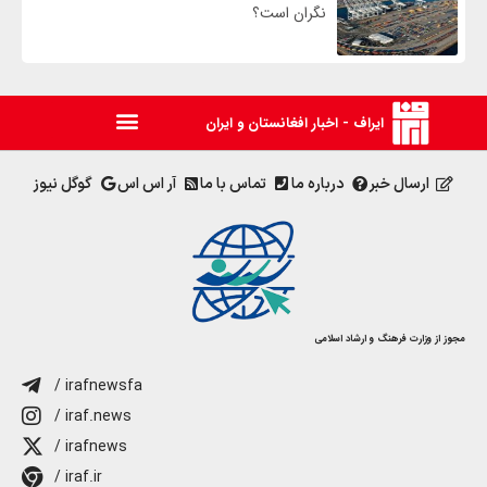
نگران است؟
ایراف - اخبار افغانستان و ایران
ارسال خبر
درباره ما
تماس با ما
آر اس اس
گوگل نیوز
مجوز از وزارت فرهنگ و ارشاد اسلامی
/ irafnewsfa
/ iraf.news
/ irafnews
/ iraf.ir