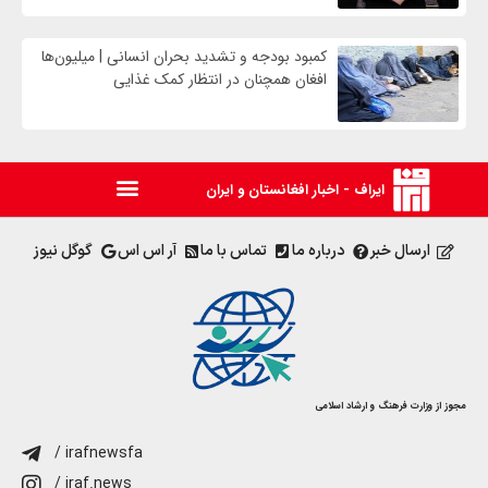
کمبود بودجه و تشدید بحران انسانی | میلیون‌ها
افغان همچنان در انتظار کمک غذایی
ایراف - اخبار افغانستان و ایران
ارسال خبر
درباره ما
تماس با ما
آر اس اس
گوگل نیوز
مجوز از وزارت فرهنگ و ارشاد اسلامی
/ irafnewsfa
/ iraf.news