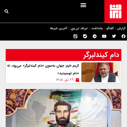
گزارش
گفتگو
یادداشت
ایراف تی وی
آخرین خبرها
دام کیندلبرگر
کریم خرم: جهان به‌سوی «دام کیندلبرگر» می‌رود، نه
«دام توسیدید»
۲۹ ثور ۱۴۰۵