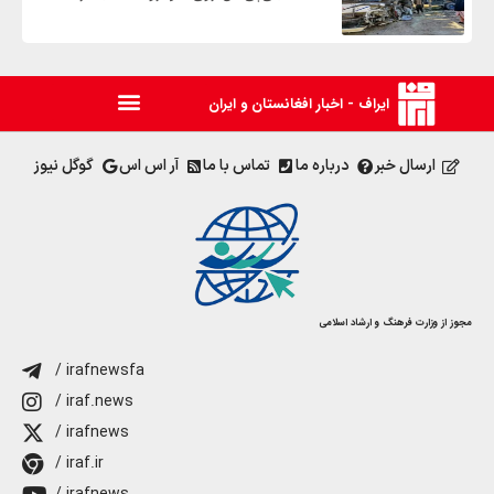
ایراف - اخبار افغانستان و ایران
ارسال خبر
درباره ما
تماس با ما
آر اس اس
گوگل نیوز
مجوز از وزارت فرهنگ و ارشاد اسلامی
/ irafnewsfa
/ iraf.news
/ irafnews
/ iraf.ir