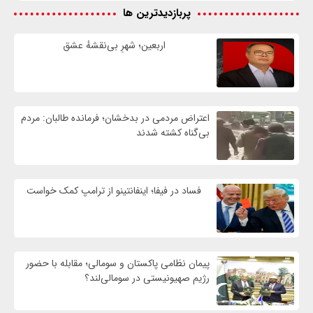
پربازدیدترین ها
اربعین؛ شهرِ بی‌نقشهٔ عشق
اعتراض مردمی در بدخشان؛ فرمانده طالبان: مردم
بی‌گناه کشته شدند
فساد در فیفا؛ اینفانتینو از ترامپ کمک خواست
پیمان نظامی پاکستان و سومالی؛ مقابله با حضور
رژيم صهیونیستی در سومالی‌لند؟