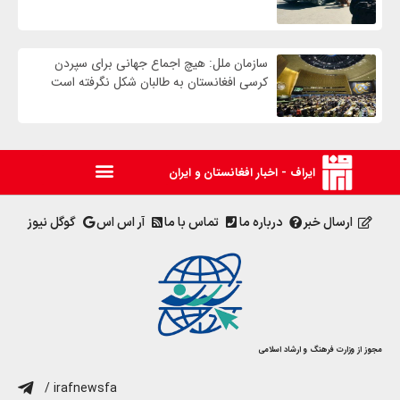
سازمان ملل: هیچ اجماع جهانی برای سپردن
کرسی افغانستان به طالبان شکل نگرفته است
ایراف - اخبار افغانستان و ایران
ارسال خبر
درباره ما
تماس با ما
آر اس اس
گوگل نیوز
مجوز از وزارت فرهنگ و ارشاد اسلامی
/ irafnewsfa