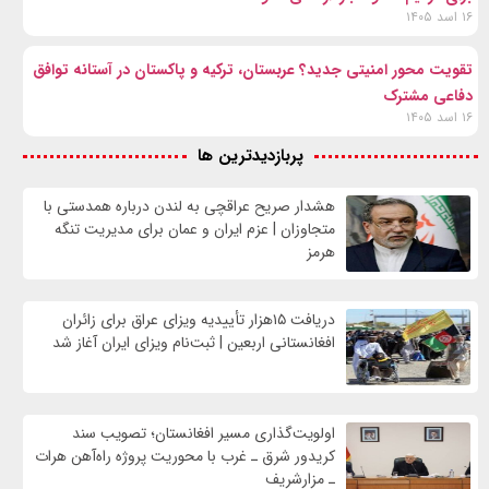
۱۶ اسد ۱۴۰۵
تقویت محور امنیتی جدید؟ عربستان، ترکیه و پاکستان در آستانه توافق
دفاعی مشترک
۱۶ اسد ۱۴۰۵
پربازدیدترین ها
هشدار صریح عراقچی به لندن درباره همدستی با
متجاوزان | عزم ایران و عمان برای مدیریت تنگه
هرمز
دریافت ۱۵هزار تأییدیه ویزای عراق برای زائران
افغانستانی اربعین | ثبت‌نام ویزای ایران آغاز شد
اولویت‌گذاری مسیر افغانستان؛ تصویب سند
کریدور شرق ـ غرب با محوریت پروژه راه‌آهن هرات
ـ مزارشریف