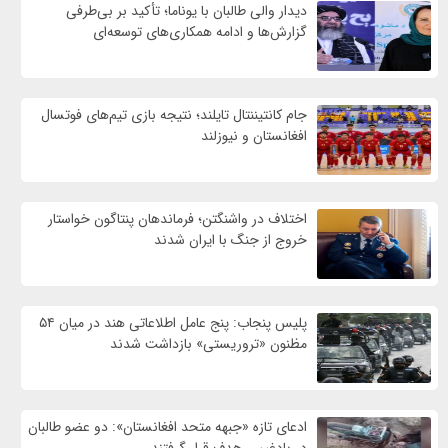
دیدار والی طالبان با یوناما؛ تأکید بر بی‌طرفی
گزارش‌ها و ادامه همکاری‌های توسعه‌ای
جام کانتیننتال تایلند؛ نتیجه بازی تیم‌های فوتسال
افغانستان و نیوزلند
اختلاف در واشنگتن؛ فرماندهان پنتاگون خواستار
خروج از جنگ با ایران شدند
پلیس پنجاب: پنج عامل اطلاعاتی هند در میان ۵۴
مظنون «تروریستی» بازداشت شدند
ادعای تازه «جبهه متحد افغانستان»: دو عضو طالبان
در بادغیس هدف قرار گرفتند