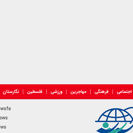
اجتماعی
فرهنگی
مهاجرین
ورزشی
فلسطین
نگارستان
ewsfa
news
ews