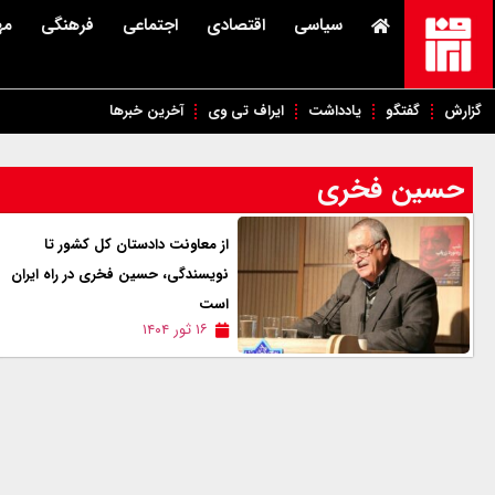
سیاسی
اقتصادی
اجتماعی
فرهنگی
مه
گزارش
گفتگو
یادداشت
ایراف تی وی
آخرین خبرها
حسین فخری
از معاونت دادستان کل کشور تا
نویسندگی، حسین فخری در راه ایران
است
۱۶ ثور ۱۴۰۴