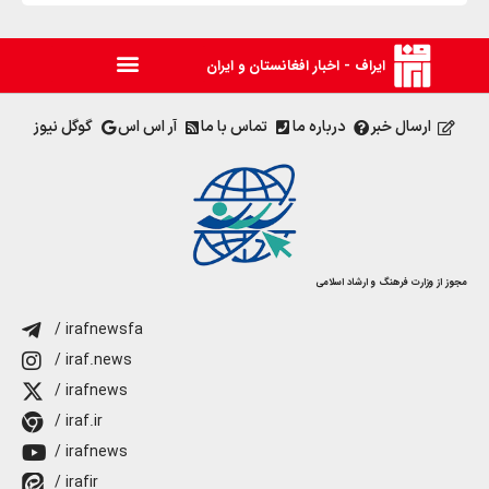
ایراف - اخبار افغانستان و ایران
ارسال خبر
درباره ما
تماس با ما
آر اس اس
گوگل نیوز
مجوز از وزارت فرهنگ و ارشاد اسلامی
/ irafnewsfa
/ iraf.news
/ irafnews
/ iraf.ir
/ irafnews
/ irafir