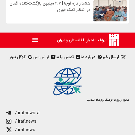
هشدار تازه اوچا | ۲.۷ میلیون بازگشت‌کننده افغان
در انتظار کمک فوری
ایراف - اخبار افغانستان و ایران
ارسال خبر
درباره ما
تماس با ما
آر اس اس
گوگل نیوز
مجوز از وزارت فرهنگ و ارشاد اسلامی
/ irafnewsfa
/ iraf.news
/ irafnews