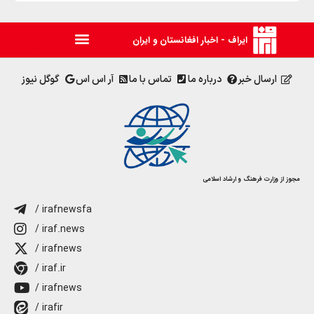
ایراف - اخبار افغانستان و ایران
ارسال خبر
درباره ما
تماس با ما
آر اس اس
گوگل نیوز
مجوز از وزارت فرهنگ و ارشاد اسلامی
/ irafnewsfa
/ iraf.news
/ irafnews
/ iraf.ir
/ irafnews
/ irafir