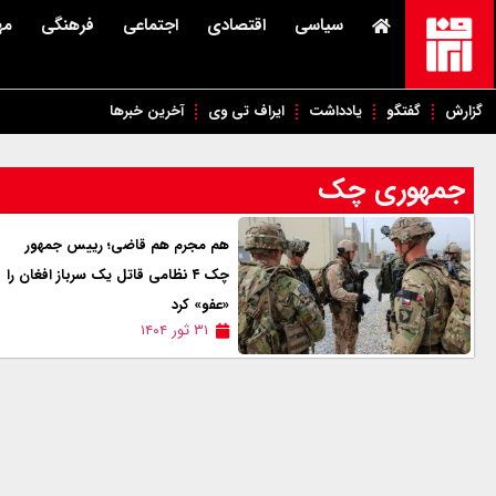
سیاسی
اقتصادی
اجتماعی
فرهنگی
مه
گزارش
گفتگو
یادداشت
ایراف تی وی
آخرین خبرها
جمهوری چک
هم مجرم هم قاضی؛ رییس جمهور
چک ۴ نظامی قاتل یک سرباز افغان را
«عفو» کرد
۳۱ ثور ۱۴۰۴