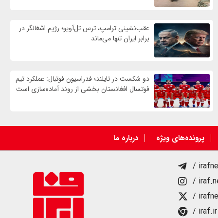
عقب‌نشینی ترامپ، ترس تل‌آویو؛ رژیم اشغالگر در
برابر ایران تنها می‌ماند
دو شکست در تایلند؛ فدراسیون فوتبال: عملکرد تیم
فوتسال افغانستان بخشی از روند آماده‌سازی است
پرونده‌های ویژه
درباره ما
/ irafn
/ iraf.
/ irafn
/ iraf.ir