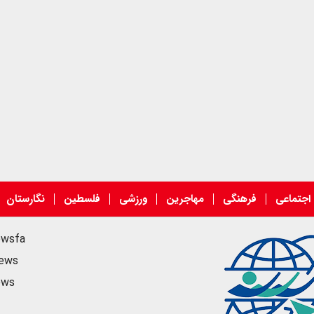
اجتماعی
فرهنگی
مهاجرین
ورزشی
فلسطین
نگارستان
ewsfa
news
ews