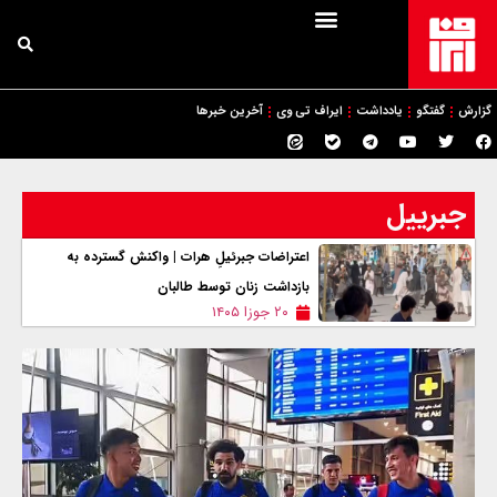
گزارش
گفتگو
یادداشت
ایراف تی وی
آخرین خبرها
جبرییل
اعتراضات جبرئیلِ هرات | واکنش‌ گسترده به
بازداشت زنان توسط طالبان
۲۰ جوزا ۱۴۰۵