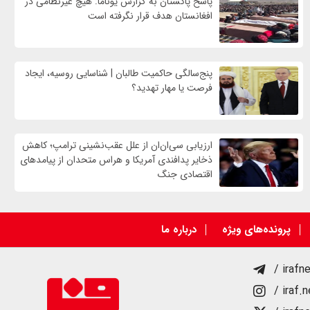
پاسخ پاکستان به گزارش یوناما: هیچ غیرنظامی در
افغانستان هدف قرار نگرفته است
پنج‌سالگی حاکمیت طالبان | شناسایی روسیه، ایجاد
فرصت‌ یا مهار تهدید؟
ارزیابی سی‌ان‌ان از علل عقب‌نشینی ترامپ؛ کاهش
ذخایر پدافندی آمریکا و هراس متحدان از پیامدهای
اقتصادی جنگ
پرونده‌های ویژه
درباره ما
/ irafn
/ iraf.