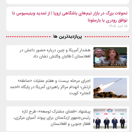
تحولات بزرگ در بازار تیم‌های باشگاهی اروپا | از تمدید وینیسیوس تا
توافق رودری با بارسلونا
۱۵ اسد ۱۴۰۵
پربازدیدترین ها
هشدار آمریکا و چین درباره حضور داعش در
افغانستان | طالبان واکنش نشان داد
اجرای مرحله بیست و هفتم عملیات «صاعقه»
ارتش؛ انهدام مراکز راهبردی آمریکا در پایگاه «احمد
الجابر» کویت
پیشنهاد «فضای مشترک توسعه»؛ طرح تازه
رئیس‌جمهور ازبکستان برای پیوند آسیای مرکزی،
قفقاز جنوبی و افغانستان