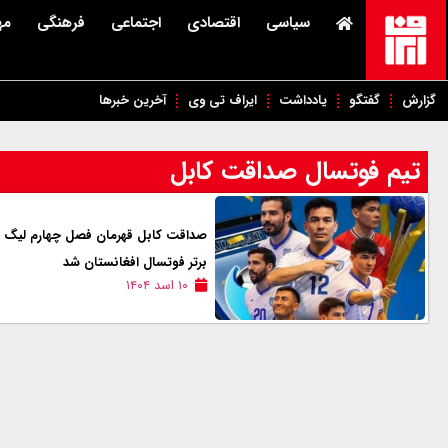
سیاسی
اقتصادی
اجتماعی
فرهنگی
مه
گزارش
گفتگو
یادداشت
ایراف تی وی
آخرین خبرها
تیم فوتسال صداقت کابل
صداقت کابل قهرمان فصل چهارم لیگ
برتر فوتسال افغانستان شد
۱۰ اسد ۱۴۰۴