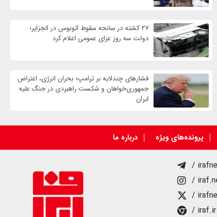
۲۷ کشته در سانحه سقوط اتوبوس در الجزایر؛
دولت سه روز عزای عمومی اعلام کرد
فشارهای چندلایه بر ترامپ؛ بحران انرژی، اعتراض
جمهوری‌خواهان و شکست راهبردی در جنگ علیه
ایران
پرونده‌های ویژه
درباره ما
/ irafn
/ iraf.
/ irafn
/ iraf.ir