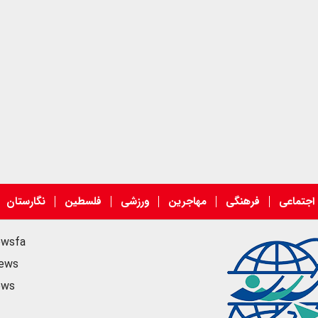
اجتماعی
فرهنگی
مهاجرین
ورزشی
فلسطین
نگارستان
ewsfa
news
ews