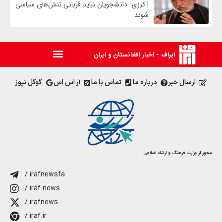
| کرزی: دانشجویان نباید قربانی تنش‌های سیاسی
شوند
ایراف - اخبار افغانستان و ایران
ارسال خبر
درباره ما
تماس با ما
آر اس اس
گوگل نیوز
مجوز از وزارت فرهنگ و ارشاد اسلامی
/ irafnewsfa
/ iraf.news
/ irafnews
/ iraf.ir