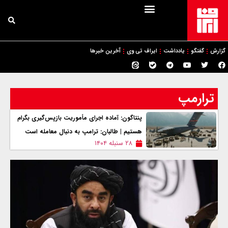
گزارش
گفتگو
یادداشت
ایراف تی وی
آخرین خبرها
ترارمپ
پنتاگون: آماده اجرای مأموریت بازپس‌گیری بگرام
هستیم | طالبان: ترامپ به دنبال معامله است
۲۸ سنبله ۱۴۰۴