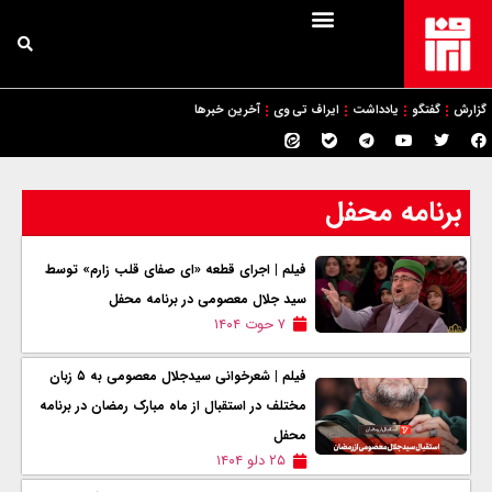
گزارش
گفتگو
یادداشت
ایراف تی وی
آخرین خبرها
برنامه محفل
فیلم | اجرای قطعه «ای صفای قلب زارم» توسط
سید جلال معصومی در برنامه محفل
۷ حوت ۱۴۰۴
فیلم | شعرخوانی سیدجلال معصومی به ۵ زبان
مختلف در استقبال از ماه مبارک رمضان در برنامه
محفل
۲۵ دلو ۱۴۰۴