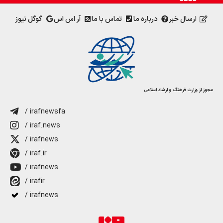
ارسال خبر
درباره ما
تماس با ما
آر اس اس
گوگل نیوز
مجوز از وزارت فرهنگ و ارشاد اسلامی
/ irafnewsfa
/ iraf.news
/ irafnews
/ iraf.ir
/ irafnews
/ irafir
/ irafnews