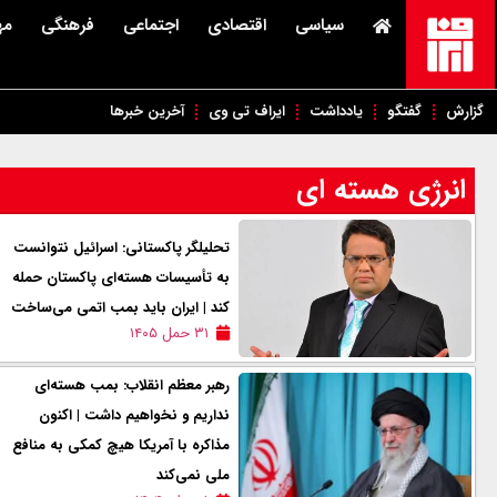
سیاسی
اقتصادی
اجتماعی
فرهنگی
مه
گزارش
گفتگو
یادداشت
ایراف تی وی
آخرین خبرها
انرژی هسته ای
تحلیلگر پاکستانی: اسرائیل نتوانست
به تأسیسات هسته‌ای پاکستان حمله
کند | ایران باید بمب اتمی می‌ساخت
۳۱ حمل ۱۴۰۵
رهبر معظم انقلاب: بمب هسته‌ای
نداریم و نخواهیم داشت | اکنون
مذاکره با آمریکا هیچ کمکی به منافع
ملی نمی‌کند