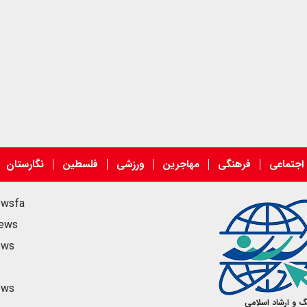
اجتماعی
فرهنگی
مهاجرین
ورزشی
فلسطین
نگارستان
ewsfa
news
ews
ews
گ و ارشاد اسلامی