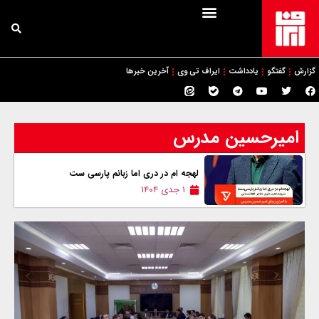
گزارش
گفتگو
یادداشت
ایراف تی وی
آخرین خبرها
امیرحسین مدرس
لهجه ام در دری اما زبانم پارسی ست
۱ جدی ۱۴۰۴