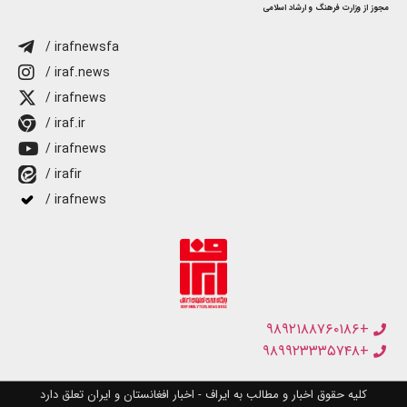
مجوز از وزارت فرهنگ و ارشاد اسلامی
/ irafnewsfa
/ iraf.news
/ irafnews
/ iraf.ir
/ irafnews
/ irafir
/ irafnews
+۹۸۹۲۱۸۸۷۶۰۱۸۶
+۹۸۹۹۲۳۳۳۵۷۴۸
کلیه حقوق اخبار و مطالب به ایراف - اخبار افغانستان و ایران تعلق دارد