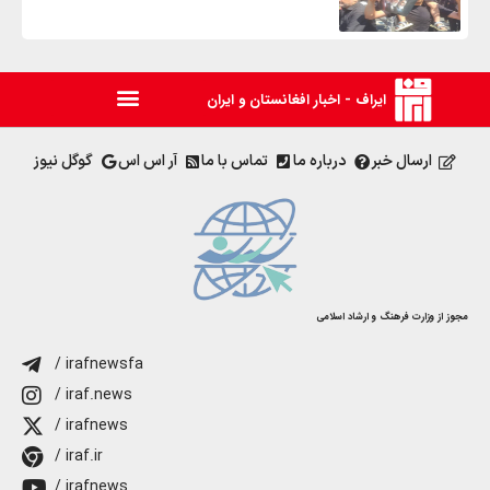
ایراف - اخبار افغانستان و ایران
ارسال خبر
درباره ما
تماس با ما
آر اس اس
گوگل نیوز
مجوز از وزارت فرهنگ و ارشاد اسلامی
/ irafnewsfa
/ iraf.news
/ irafnews
/ iraf.ir
/ irafnews