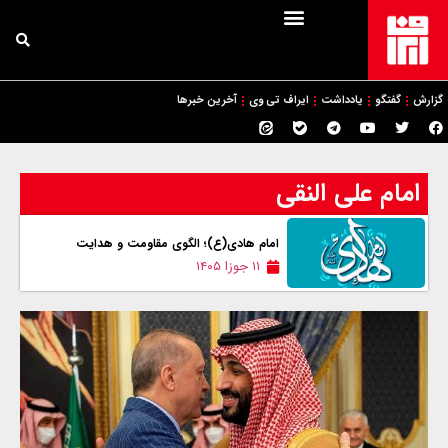
گزارش
گفتگو
یادداشت
ایراف تی وی
آخرین خبرها
امام علی النقی
امام هادی(ع)؛ الگوی مقاومت و هدایت
۱۱ جوزا ۱۴۰۵