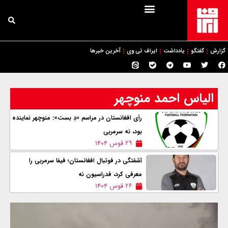
گزارش
گفتگو
یادداشت
ایراف تی وی
آخرین خبرها
الیاس احمد منوچهر
رأی افغانستان در مراسم «دِ بست»: منوچهر نماینده
بود، نه سرمربی
۲۹ قوس ۱۴۰۴
آشفتگی در فوتبال افغانستان؛ فیفا سرمربی را
معرفی کرد، فدراسیون نه
۲۶ قوس ۱۴۰۴