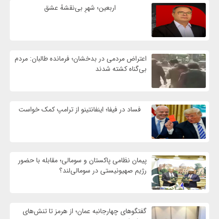
اربعین؛ شهرِ بی‌نقشهٔ عشق
اعتراض مردمی در بدخشان؛ فرمانده طالبان: مردم
بی‌گناه کشته شدند
فساد در فیفا؛ اینفانتینو از ترامپ کمک خواست
پیمان نظامی پاکستان و سومالی؛ مقابله با حضور
رژيم صهیونیستی در سومالی‌لند؟
گفتگوهای چهارجانبه عمان؛ از هرمز تا تنش‌های