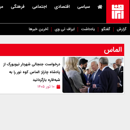
سیاسی
اقتصادی
اجتماعی
فرهنگی
مه
گزارش
گفتگو
یادداشت
ایراف تی وی
آخرین خبرها
الماس
درخواست جنجالی شهردار نیویورک از
پادشاه چارلز: الماس کوه نور را به
شبه‌قاره بازگردانید
۱۰ ثور ۱۴۰۵