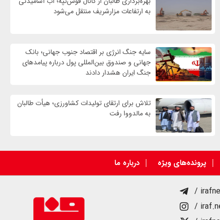
بهره‌برداری طالبان از کانال قوش‌تپه؛ آب آشامیدنی
به ارتفاعات مزارشریف منتقل می‌شود
سایه جنگ انرژی بر اقتصاد جنوب جهانی؛ بانک
جهانی و صندوق بین‌المللی پول درباره پیامدهای
جنگ ایران هشدار دادند
تلاش برای ارتقای تولیدات کشاورزی؛ هیأت طالبان
به مالدووا رفت
پرونده‌های ویژه
درباره ما
/ irafn
/ iraf.