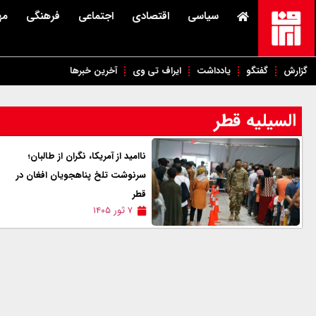
سیاسی
اقتصادی
اجتماعی
فرهنگی
مه
گزارش
گفتگو
یادداشت
ایراف تی وی
آخرین خبرها
السیلیه قطر
ناامید از آمریکا، نگران از طالبان؛
سرنوشت تلخ پناهجویان افغان در
قطر
۷ ثور ۱۴۰۵