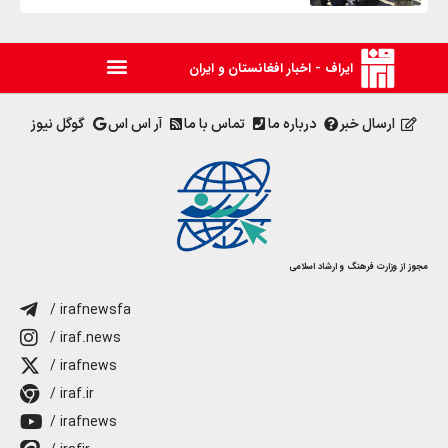
ایراف - اخبار افغانستان و ایران
ارسال خبر
درباره ما
تماس با ما
آر اس اس
گوگل نیوز
مجوز از وزارت فرهنگ و ارشاد اسلامی
/ irafnewsfa
/ iraf.news
/ irafnews
/ iraf.ir
/ irafnews