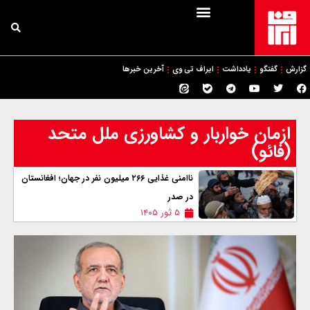
گزارش
گفتگو
یادداشت
ایراف تی وی
آخرین خبرها
ازمان خواربار و کشاورزی ملل متحد
(فائو)
ناامنی غذایی ۲۶۶ میلیون نفر در جهان؛ افغانستان
در صدر
۵ ثور ۱۴۰۵