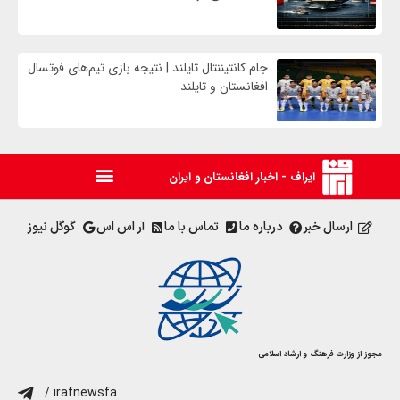
جام کانتیننتال تایلند | نتیجه بازی تیم‌های فوتسال
افغانستان و تایلند
ایراف - اخبار افغانستان و ایران
ارسال خبر
درباره ما
تماس با ما
آر اس اس
گوگل نیوز
مجوز از وزارت فرهنگ و ارشاد اسلامی
/ irafnewsfa