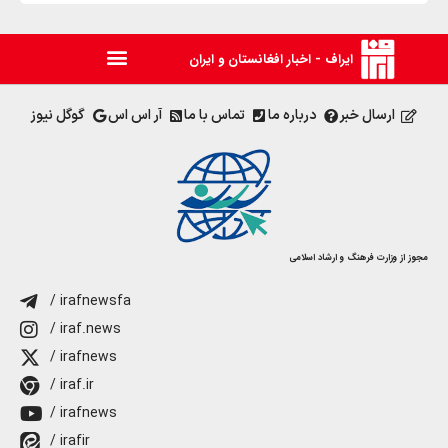
ایراف - اخبار افغانستان و ایران
ارسال خبر
درباره ما
تماس با ما
آر اس اس
گوگل نیوز
مجوز از وزارت فرهنگ و ارشاد اسلامی
/ irafnewsfa
/ iraf.news
/ irafnews
/ iraf.ir
/ irafnews
/ irafir