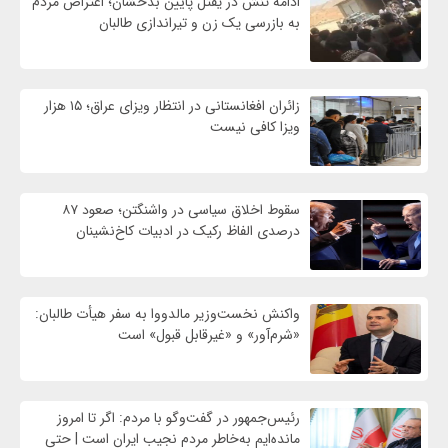
ادامه تنش در یفتل پایین بدخشان؛ اعتراض مردم
به بازرسی یک زن و تیراندازی طالبان
زائران افغانستانی در انتظار ویزای عراق؛ ۱۵ هزار
ویزا کافی نیست
سقوط اخلاق سیاسی در واشنگتن؛ صعود ۸۷
درصدی الفاظ رکیک در ادبیات کاخ‌نشینان
واکنش نخست‌وزیر مالدووا به سفر هیأت طالبان:
«شرم‌آور» و «غیرقابل قبول» است
رئیس‌جمهور در گفت‌وگو با مردم: اگر تا امروز
مانده‌ایم به‌خاطر مردم نجیب ایران است | حتی