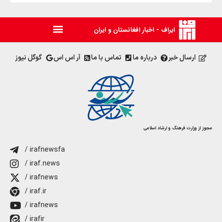
ایراف - اخبار افغانستان و ایران
ارسال خبر
درباره ما
تماس با ما
آر اس اس
گوگل نیوز
مجوز از وزارت فرهنگ و ارشاد اسلامی
/ irafnewsfa
/ iraf.news
/ irafnews
/ iraf.ir
/ irafnews
/ irafir