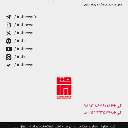
مجوز از وزارت فرهنگ و ارشاد اسلامی
/ irafnewsfa
/ iraf.news
/ irafnews
/ iraf.ir
/ irafnews
/ irafir
/ irafnews
+۹۸۹۲۱۸۸۷۶۰۱۸۶
+۹۸۹۹۲۳۳۳۵۷۴۸
کلیه حقوق اخبار و مطالب به ایراف - اخبار افغانستان و ایران تعلق دارد