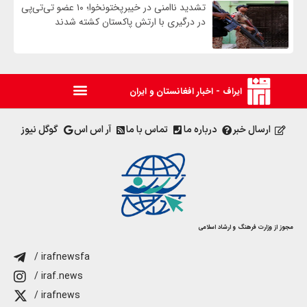
تشدید ناامنی در خیبرپختونخوا؛ ۱۰ عضو تی‌تی‌پی
در درگیری با ارتش پاکستان کشته شدند
ایراف - اخبار افغانستان و ایران
ارسال خبر
درباره ما
تماس با ما
آر اس اس
گوگل نیوز
مجوز از وزارت فرهنگ و ارشاد اسلامی
/ irafnewsfa
/ iraf.news
/ irafnews