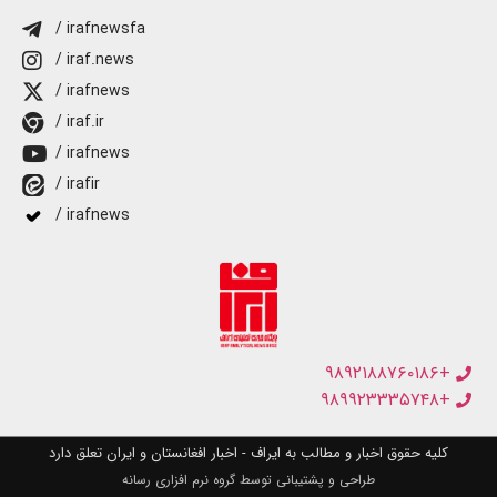
/ irafnewsfa
/ iraf.news
/ irafnews
/ iraf.ir
/ irafnews
/ irafir
/ irafnews
+۹۸۹۲۱۸۸۷۶۰۱۸۶
+۹۸۹۹۲۳۳۳۵۷۴۸
کلیه حقوق اخبار و مطالب به ایراف - اخبار افغانستان و ایران تعلق دارد
طراحی و پشتیبانی توسط گروه نرم افزاری رسانه