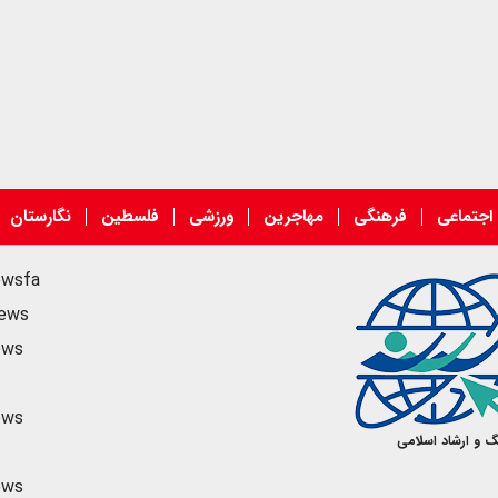
اجتماعی
فرهنگی
مهاجرین
ورزشی
فلسطین
نگارستان
ewsfa
news
ews
ews
گ و ارشاد اسلامی
ews