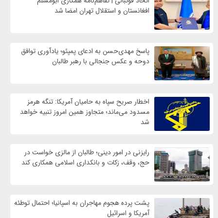
اتحاد فوتبالی | تفاهم‌نامه همکاری ابومسلم
افغانستان و استقلال تهران امضا شد
پاسخ مهدی‌حسن به ادعای پمپئو؛ یادآوری توافق
دوحه و عکس جنجالی با رهبر طالبان
اخطار صریح سپاه به حامیان آمریکا: تنگه هرمز
مسدود می‌ماند؛ متجاوز همین امروز تنبیه خواهد
شد
رایزنی در امور دینی؛ طالبان از مالزی خواست در
حج، وقف، زکات و بانکداری اسلامی همکاری کند
پشت پرده هجوم مهاجران به اسپانیا؛ احتمال توطئه
آمریکا و اسرائیل