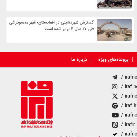
گسترش شهرنشینی در افغانستان؛ شهر محمودراقی
طی ۲۰ سال ۴ برابر شده است
پرونده‌های ویژه
درباره ما
/ irafn
/ iraf.
/ irafn
/ iraf.ir
/ irafn
/ irafir
/ irafn