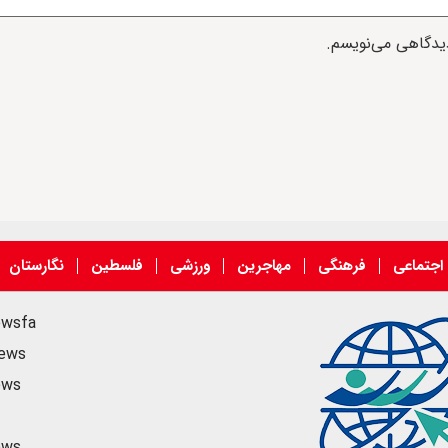
دیدگاهی می‌نویسم.
اجتماعی
فرهنگی
مهاجرین
ورزشی
فلسطین
نگارستان
ewsfa
news
ews
ews