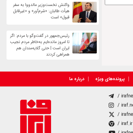
واکنش نخست‌وزیر مالدووا به سفر
هیأت طالبان: «شرم‌آور» و «غیرقابل
قبول» است
رئیس‌جمهور در گفت‌وگو با مردم: اگر
تا امروز مانده‌ایم به‌خاطر مردم نجیب
ایران است | حتی گلایه‌مندان هم
همراهی کردند
پرونده‌های ویژه
درباره ما
/ irafn
/ iraf.
/ irafn
/ iraf.ir
/ irafn