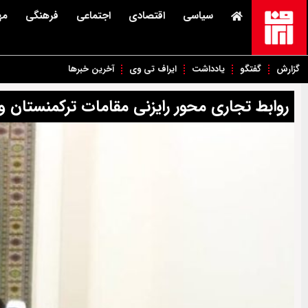
سیاسی
اقتصادی
اجتماعی
فرهنگی
مه
گزارش
گفتگو
یادداشت
ایراف تی وی
آخرین خبرها
روابط تجاری محور رایزنی مقامات ترکمنستان