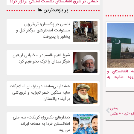
حقانی در شرق افغانستان نشست امنیتی برگزار کرد؟
پر بازدیدترین ها
ناامنی در پاکستان؛ تی‌تی‌پی
مسئولیت انفجارهای مرگبار کبل و
پشاور را پذیرفت
شیخ نعیم قاسم در سخنرانی اربعین:
هرگز میدان را ترک نخواهیم کرد
به افغانستان و
وژه «تاپ» به
هشدار بی‌سابقه در پارلمان اسلام‌آباد؛
سایه سنگین خطر تجزیه و فروپاشی
بر آینده پاکستان
بعدی
اره «ثریا» + عکس
دیدارهای یک‌روزه کریکت؛ تیم ملی
افغانستان فردا به مصاف ایرلند
می‌رود